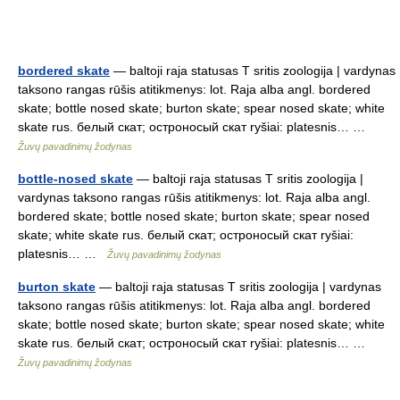
bordered skate
— baltoji raja statusas T sritis zoologija | vardynas
taksono rangas rūšis atitikmenys: lot. Raja alba angl. bordered
skate; bottle nosed skate; burton skate; spear nosed skate; white
skate rus. белый скат; остроносый скат ryšiai: platesnis… …
Žuvų pavadinimų žodynas
bottle-nosed skate
— baltoji raja statusas T sritis zoologija |
vardynas taksono rangas rūšis atitikmenys: lot. Raja alba angl.
bordered skate; bottle nosed skate; burton skate; spear nosed
skate; white skate rus. белый скат; остроносый скат ryšiai:
platesnis… …
Žuvų pavadinimų žodynas
burton skate
— baltoji raja statusas T sritis zoologija | vardynas
taksono rangas rūšis atitikmenys: lot. Raja alba angl. bordered
skate; bottle nosed skate; burton skate; spear nosed skate; white
skate rus. белый скат; остроносый скат ryšiai: platesnis… …
Žuvų pavadinimų žodynas