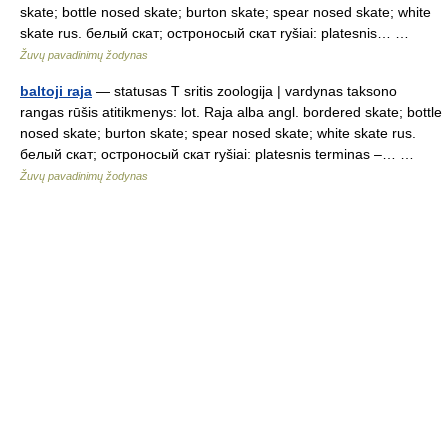
skate; bottle nosed skate; burton skate; spear nosed skate; white
skate rus. белый скат; остроносый скат ryšiai: platesnis… …
Žuvų pavadinimų žodynas
baltoji raja
— statusas T sritis zoologija | vardynas taksono
rangas rūšis atitikmenys: lot. Raja alba angl. bordered skate; bottle
nosed skate; burton skate; spear nosed skate; white skate rus.
белый скат; остроносый скат ryšiai: platesnis terminas –… …
Žuvų pavadinimų žodynas