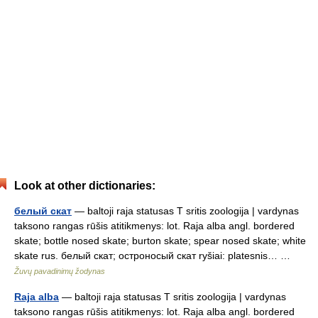
Look at other dictionaries:
белый скат
— baltoji raja statusas T sritis zoologija | vardynas
taksono rangas rūšis atitikmenys: lot. Raja alba angl. bordered
skate; bottle nosed skate; burton skate; spear nosed skate; white
skate rus. белый скат; остроносый скат ryšiai: platesnis… …
Žuvų pavadinimų žodynas
Raja alba
— baltoji raja statusas T sritis zoologija | vardynas
taksono rangas rūšis atitikmenys: lot. Raja alba angl. bordered