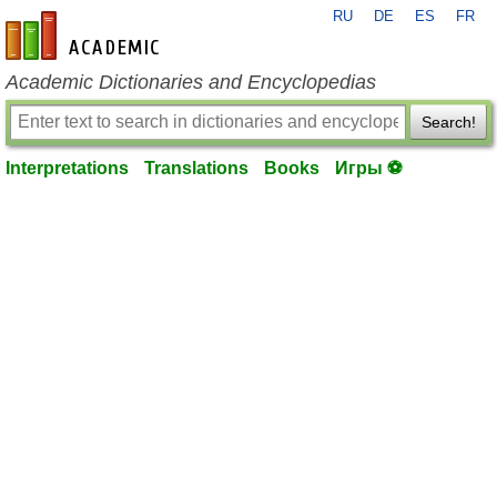
RU
DE
ES
FR
en-academic.com
Academic Dictionaries and Encyclopedias
Search!
Interpretations
Translations
Books
Игры ⚽