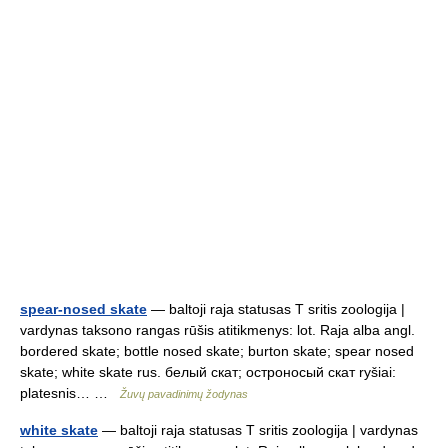
spear-nosed skate
— baltoji raja statusas T sritis zoologija |
vardynas taksono rangas rūšis atitikmenys: lot. Raja alba angl.
bordered skate; bottle nosed skate; burton skate; spear nosed
skate; white skate rus. белый скат; остроносый скат ryšiai:
platesnis… …
Žuvų pavadinimų žodynas
white skate
— baltoji raja statusas T sritis zoologija | vardynas