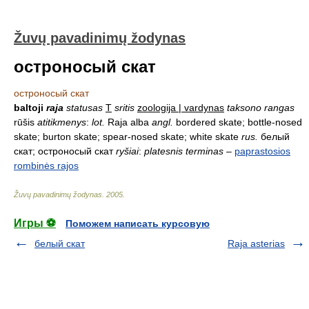
Žuvų pavadinimų žodynas
остроносый скат
остроносый скат
baltoji
raja
statusas
T
sritis
zoologija | vardynas
taksono rangas
rūšis
atitikmenys
:
lot.
Raja alba
angl.
bordered skate; bottle-nosed
skate; burton skate; spear-nosed skate; white skate
rus.
белый
скат; остроносый скат
ryšiai
:
platesnis terminas
–
paprastosios
rombinės rajos
Žuvų pavadinimų žodynas
.
2005
.
Игры ⚽
Поможем написать курсовую
белый скат
Raja asterias