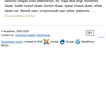
taksono rangas rūšis atitikmenys: lot. Raja alba angl. bordered
skate; bottle nosed skate; burton skate; spear nosed skate; white
skate rus. белый скат; остроносый скат ryšiai: platesnis… …
Žuvų pavadinimų žodynas
© Academic, 2000-2026
18+
Contact us:
Technical Support
,
Advertising
Dictionaries export
, created on PHP,
Joomla,
Drupal,
WordPress,
MODx.